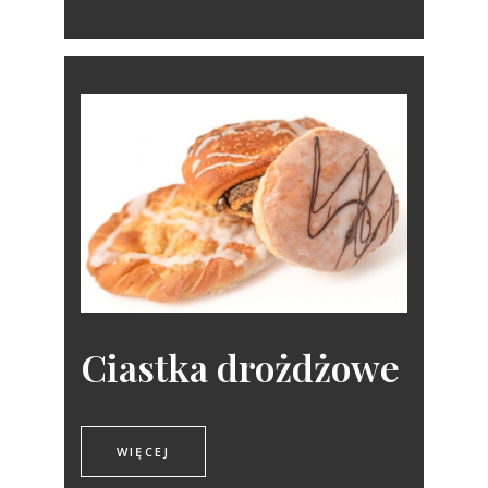
Ciastka drożdżowe
WIĘCEJ