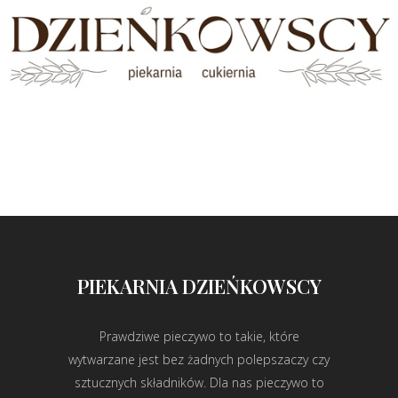
PIEKARNIA DZIEŃKOWSCY
Prawdziwe pieczywo to takie, które
wytwarzane jest bez żadnych polepszaczy czy
sztucznych składników. Dla nas pieczywo to