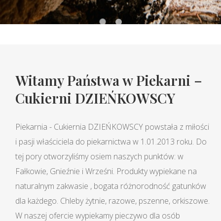
Witamy Państwa w Piekarni –
Cukierni DZIEŃKOWSCY
Piekarnia - Cukiernia DZIEŃKOWSCY powstała z miłości
i pasji właściciela do piekarnictwa w 1.01.2013 roku. Do
tej pory otworzyliśmy osiem naszych punktów: w
Fałkowie, Gnieźnie i Wrześni. Produkty wypiekane na
naturalnym zakwasie , bogata różnorodność gatunków
dla każdego. Chleby żytnie, razowe, pszenne, orkiszowe.
W naszej ofercie wypiekamy pieczywo dla osób