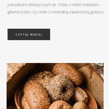
potrzebami dietetycznym np. Chleb z niskim indeksem
glikemicznym, czy chleb z minimalną zawartością glutenu.
CZYTAJ WIĘCEJ