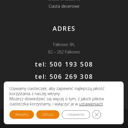
Ciasta deserowe
ADRES
Fałkowo 9A,
62 – 262 Fałkowo
tel: 500 193 508
tel: 506 269 308
e-mail:
k.dzienkowska@wp.pl
Używamy ciasteczek, aby zapewnić najlepszą jakość
korzystania z naszej witryny.
Możesz dowiedzieć się więcej o tym, z jakich plików
ciasteczka korzystamy, i wyłączyć je w
ustawieniach
.
Zamknij panel p
Akceptuj
Odrzuć
Ustawienia
Zrobione z
przez
Regiobiznes